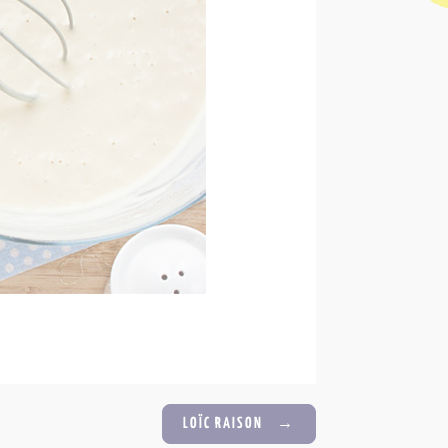
LOÏC RAISON
→