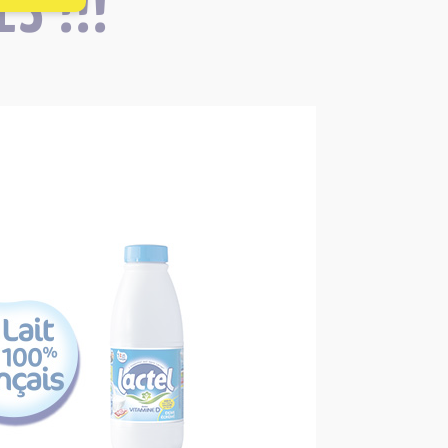
S !!!